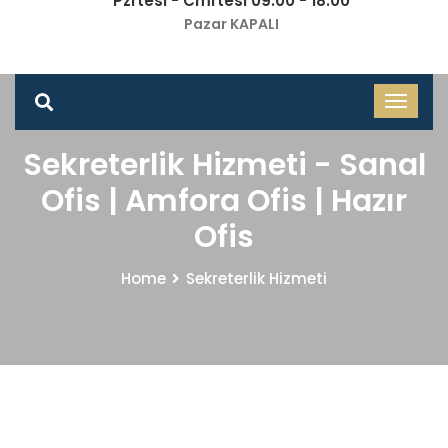
Pzrtesi - Cmrtesi 09.00 - 18.00
Pazar KAPALI
Sekreterlik Hizmeti - Sanal
Ofis | Amfora Ofis | Hazır
Ofis
Home
Sekreterlik Hizmeti