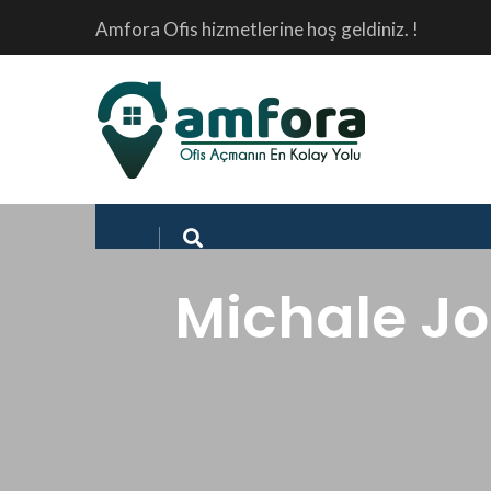
Amfora Ofis hizmetlerine hoş geldiniz. !
Michale Joe