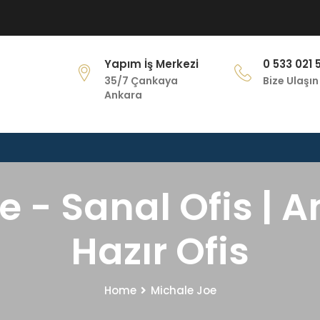
Yapım İş Merkezi
0 533 021 
35/7 Çankaya
Bize Ulaşın
Ankara
 - Sanal Ofis | A
Hazır Ofis
Home
Michale Joe