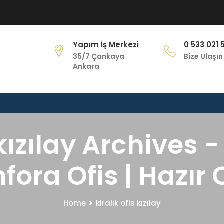
Yapım İş Merkezi
0 533 021 
35/7 Çankaya
Bize Ulaşın
Ankara
 kızılay Archives -
ora Ofis | Hazır 
Home
kiralık ofis kızılay