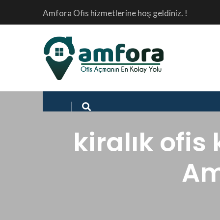
Amfora Ofis hizmetlerine hoş geldiniz. !
kiralık ofis
Amf