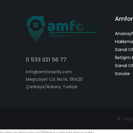
Amfor
Anasay
Hakkımı
Sanal Of
İletişim B
0 533 021 56 77
Sanal Of
info@amforaofis.com
Sorular
Meşrutiyet Cd. No:14, 06420
Çankaya/Ankara, Türkiye
© Copyri
Yardıma mı ihtiyacınız var? Ekibimiz sadece bir mesaj uzakta