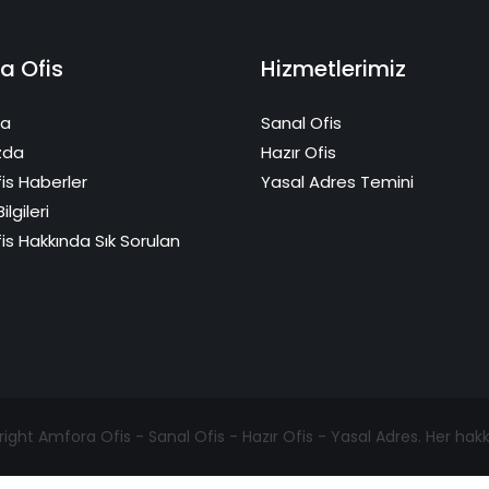
a Ofis
Hizmetlerimiz
fa
Sanal Ofis
zda
Hazır Ofis
is Haberler
Yasal Adres Temini
ilgileri
is Hakkında Sık Sorulan
ght Amfora Ofis - Sanal Ofis - Hazır Ofis - Yasal Adres. Her hakkı