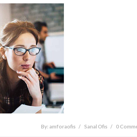
By: amforaofis
Sanal Ofis
0 Comm