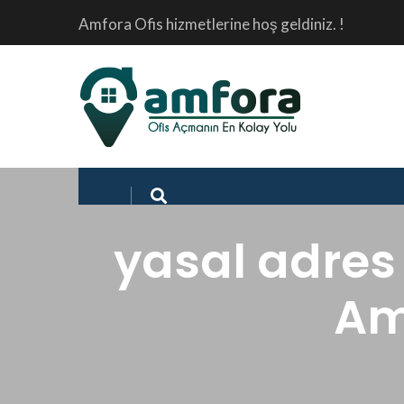
Amfora Ofis hizmetlerine hoş geldiniz. !
yasal adres 
Amf