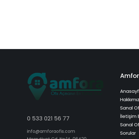
Amfor
Anasay
Hakkımı
Sanal Of
İletişim B
0 533 021 56 77
Sanal Of
info@amforaofis.com
Sorular