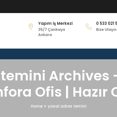
Yapım İş Merkezi
0 533 021 
35/7 Çankaya
Bize Ulaşın
Ankara
temini Archives -
ora Ofis | Hazır 
Home
yasal adres temini