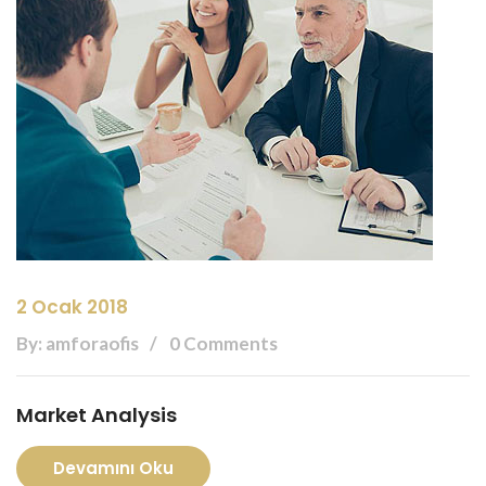
2 Ocak 2018
By: amforaofis
0 Comments
Market Analysis
Devamını Oku