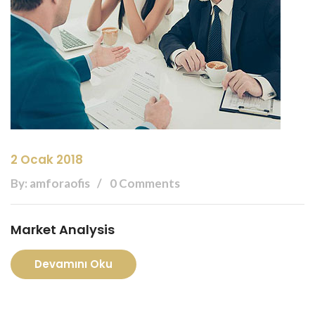
2 Ocak 2018
By: amforaofis
0 Comments
Market Analysis
Devamını Oku